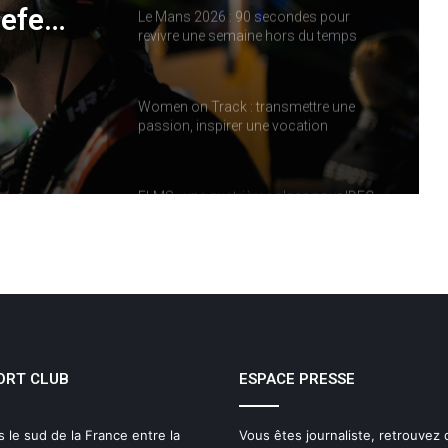
iefe
Le Mans 2026 : 90 secondes pour
revivre une semaine hors du temps
e
Women on Track : transmettre une
passion, inspirer une vocation
ELMS : une quatrième place pour IDEC
SPORT à Imola, pendant qu’IDEC
SPORT LEGEND s’impose au Mans
Classic
IMOLA, LE MOMENT OÙ LA SAISON
ELMS CHANGE DE VISAGE
Le dictionnaire de l’endurance : 15 mots
ORT CLUB
ESPACE PRESSE
pour (enfin) comprendre une course
d’European Le Mans Series
s le sud de la France entre la
Vous êtes journaliste, retrouvez