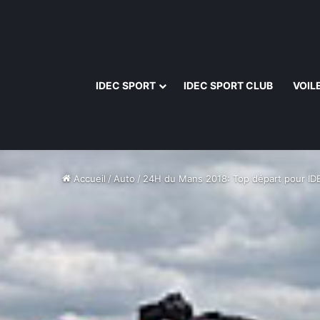
IDEC SPORT
IDEC SPORT CLUB
VOIL
Accueil
/
Auto
/
24H du Mans 2018: Top départ pour IDE