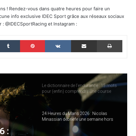
Women on Track : transmettre une
ions ! Rendez-vous dans quatre heures pour faire un
passion, inspirer une vocation
ucune info exclusive IDEC Sport grâce aux réseaux sociaux
r : @IDECSportRacing et Instagram :
ELMS : une quatrième place pour IDEC
SPORT à Imola, pendant qu’IDEC
nkedin
Tumblr
Pinterest
VKontakte
Partager par email
Imprim
SPORT LEGEND s’impose au Mans
Classic
IMOLA, LE MOMENT OÙ LA SAISON
ELMS CHANGE DE VISAGE
Le dictionnaire de l’endurance : 15 mots
pour (enfin) comprendre une course
d’European Le Mans Series
24 Heures du Mans 2026 : Nicolas
Minassian débriefe une semaine hors
norme
6 :