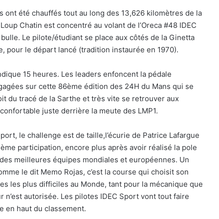
s ont été chauffés tout au long des 13,626 kilomètres de la
l-Loup Chatin est concentré au volant de l’Oreca #48 IDEC
bulle. Le pilote/étudiant se place aux côtés de la Ginetta
pour le départ lancé (tradition instaurée en 1970).
indique 15 heures. Les leaders enfoncent la pédale
engagées sur cette 86ème édition des 24H du Mans qui se
t du tracé de la Sarthe et très vite se retrouver aux
confortable juste derrière la meute des LMP1.
rt, le challenge est de taille,l’écurie de Patrice Lafargue
24 Heures du Mans 2026 : Nicolas
Minassian débriefe une semaine hors
ième participation, encore plus après avoir réalisé la pole
norme
be des meilleures équipes mondiales et européennes. Un
me le dit Memo Rojas, c’est la course qui choisit son
Le Mans 2026 : 90 secondes pour
s les plus difficiles au Monde, tant pour la mécanique que
revivre une semaine hors du temps
r n’est autorisée. Les pilotes IDEC Sport vont tout faire
vée en haut du classement.