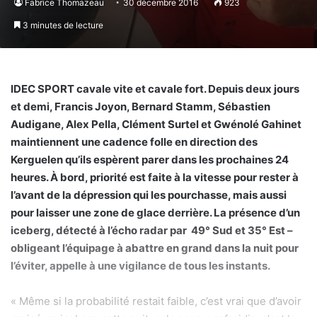
Fabrice Thomazeau
30 décembre 2016
923
3 minutes de lecture
IDEC SPORT cavale vite et cavale fort. Depuis deux jours
et demi, Francis Joyon, Bernard Stamm, Sébastien
Audigane, Alex Pella, Clément Surtel et Gwénolé Gahinet
maintiennent une cadence folle en direction des
Kerguelen qu’ils espèrent parer dans les prochaines 24
heures. À bord, priorité est faite à la vitesse pour rester à
l’avant de la dépression qui les pourchasse, mais aussi
pour laisser une zone de glace derrière. La présence d’un
iceberg, détecté à l’écho radar par 49° Sud et 35° Est –
obligeant l’équipage à abattre en grand dans la nuit pour
l’éviter, appelle à une vigilance de tous les instants.
« Même si la probabilité restait faible, c’est vrai que d’avoir