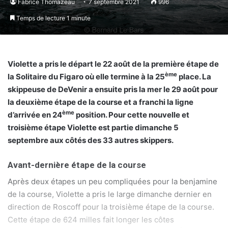
Fabrice Thomazeau
7 septembre 2021
996
Temps de lecture 1 minute
Violette a pris le départ le 22 août de la première étape de
ème
la Solitaire du Figaro où elle termine à la 25
place. La
skippeuse de DeVenir a ensuite pris la mer le 29 août pour
la deuxième étape de la course et a franchi la ligne
ème
d’arrivée en 24
position. Pour cette nouvelle et
troisième étape Violette est partie dimanche 5
septembre aux côtés des 33 autres skippers.
Avant-dernière étape de la course
Après deux étapes un peu compliquées pour la benjamine
de la course, Violette a pris le large dimanche dernier en
direction de Roscoff pour la troisième étape de la course.
Cette étape de 624 milles fait longer les côtes