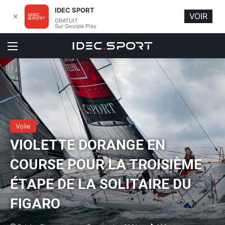
IDEC SPORT
VOIR
✕
GRATUIT
Sur Google Play
Menu
Voile
VIOLETTE DORANGE EN
COURSE POUR LA TROISIÈME
ÉTAPE DE LA SOLITAIRE DU
FIGARO