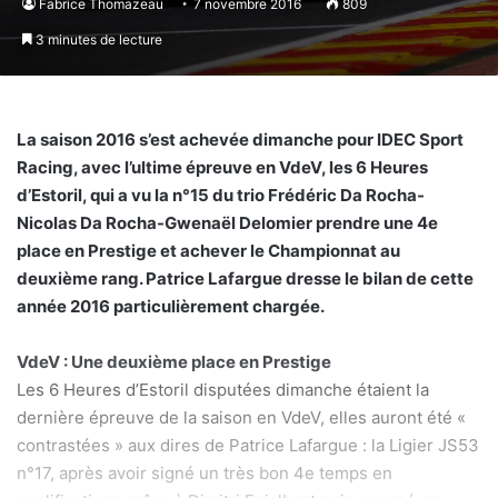
Fabrice Thomazeau
7 novembre 2016
809
3 minutes de lecture
La saison 2016 s’est achevée dimanche pour IDEC Sport
Racing, avec l’ultime épreuve en VdeV, les 6 Heures
d’Estoril, qui a vu la n°15 du trio Frédéric Da Rocha-
Nicolas Da Rocha-Gwenaël Delomier prendre une 4e
place en Prestige et achever le Championnat au
deuxième rang. Patrice Lafargue dresse le bilan de cette
année 2016 particulièrement chargée.
VdeV : Une deuxième place en Prestige
Les 6 Heures d’Estoril disputées dimanche étaient la
dernière épreuve de la saison en VdeV, elles auront été «
contrastées » aux dires de Patrice Lafargue : la Ligier JS53
n°17, après avoir signé un très bon 4e temps en