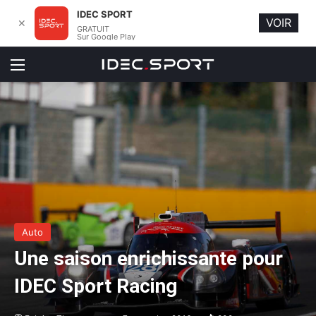
IDEC SPORT
VOIR
✕
GRATUIT
Sur Google Play
Menu
Auto
Une saison enrichissante pour
IDEC Sport Racing