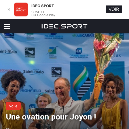
IDEC SPORT
VOIR
✕
GRATUIT
Sur Google Play
Menu
Voile
Une ovation pour Joyon !