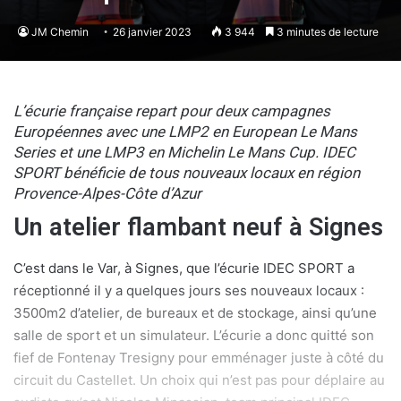
JM Chemin
26 janvier 2023
3 944
3 minutes de lecture
L’écurie française repart pour deux campagnes
Européennes avec une LMP2 en European Le Mans
Series et une LMP3 en Michelin Le Mans Cup. IDEC
SPORT bénéficie de tous nouveaux locaux en région
Provence-Alpes-Côte d’Azur
Un atelier flambant neuf à Signes
C’est dans le Var, à Signes, que l’écurie IDEC SPORT a
réceptionné il y a quelques jours ses nouveaux locaux :
3500m2 d’atelier, de bureaux et de stockage, ainsi qu’une
salle de sport et un simulateur. L’écurie a donc quitté son
fief de Fontenay Tresigny pour emménager juste à côté du
circuit du Castellet. Un choix qui n’est pas pour déplaire au