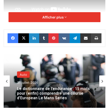
Afficher plus
Facebook
X
Linkedin
Tumblr
Pinterest
VKontakte
Telegram
Partager par email
Impr
Auto
31 juillet 2026
Le dictionnaire de l’endurance : 15 mots
pour (enfin) comprendre une course
d’European Le Mans Series