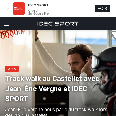
IDEC SPORT
VOIR
✕
GRATUIT
Sur Google Play
Menu
Auto
Track walk au Castellet avec
Jean-Éric Vergne et IDEC
SPORT
Jean-Éric Vergne nous parle du track walk lors
des 4h du Castellet