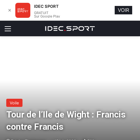
IDEC SPORT
VOIR
✕
GRATUIT
Sur Google Play
Menu
Voile
Tour de l’Ile de Wight : Francis
contre Francis