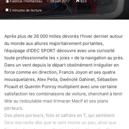
Fabrice Thomazeau
28 juin 2017
823
2 minutes de lecture
Après plus de 26 000 milles dévorés l’hiver dernier autour
du monde aux allures majoritairement portantes,
l’équipage d’IDEC SPORT découvre avec une curiosité
toute professionnelle les « joies » de la navigation au près.
Dans un vent depuis le départ obstinément irrégulier en
force comme en direction, Francis Joyon et ses quatre
mousquetaires, Alex Pella, Gwénolé Gahinet, Sébastien
Picault et Quentin Ponroy multiplient avec une certaine
satisfaction les combinaisons de voilure, cherchant à tenir
tête au redoutable maxi trimaran Macif et ses plans
porteurs.
Des plans porteurs, foils et safrans en T, qui semblent
faire merveille dès que le vent monte un peu, ainsi que