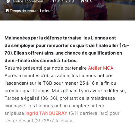
Fabrice Thomazeau
17 avril 2019
904
Temps de lecture 1 minute
Malmenées par la défense tarbaise, les Lionnes ont
dû s’employer pour remporter ce quart de finale aller (75-
70). Elles s’offrent ainsi une chance de qualification en
demi-finale dès samedi à Tarbes.
Résumé présenté par notre partenaire
Atelier MCA
.
Après 5 minutes d’observation, les Lionnes ont pris
l’ascendant sur le TGB pour mener 25 à 16 à la fin du
premier quart-temps. Mais gênant Lyon avec sa défense,
Tarbes a égalisé (36-36), profitant de la maladresse
lyonnaise. Les Lionnes ont pu compter sur leur
snipeuse
Ingrid TANQUERAY
(5/11 derrière l’arc) pour
rester devant (39-38) à la pause.