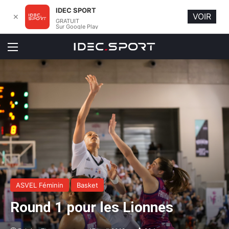
IDEC SPORT
VOIR
✕
GRATUIT
Sur Google Play
Menu
ASVEL Féminin
Basket
Round 1 pour les Lionnes