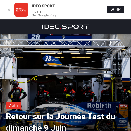
IDEC SPORT
VOIR
✕
GRATUIT
Sur Google Play
Menu
Auto
Retour sur la Journée Test du
dimanche 9 Juin