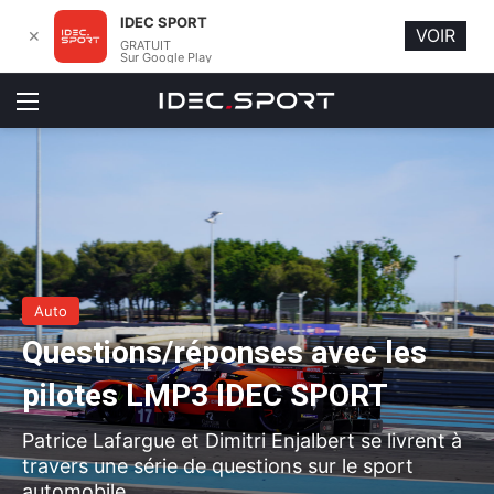
IDEC SPORT
VOIR
✕
GRATUIT
Sur Google Play
Menu
Auto
Questions/réponses avec les
pilotes LMP3 IDEC SPORT
Patrice Lafargue et Dimitri Enjalbert se livrent à
travers une série de questions sur le sport
automobile.