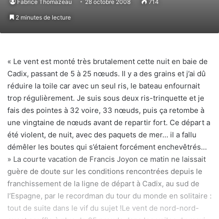
Fabrice Thomazeau
28 octobre 2008
714
2 minutes de lecture
« Le vent est monté très brutalement cette nuit en baie de
Cadix, passant de 5 à 25 nœuds. Il y a des grains et j’ai dû
réduire la toile car avec un seul ris, le bateau enfournait
trop régulièrement. Je suis sous deux ris-trinquette et je
fais des pointes à 32 voire, 33 nœuds, puis ça retombe à
une vingtaine de nœuds avant de repartir fort. Ce départ a
été violent, de nuit, avec des paquets de mer… il a fallu
démêler les boutes qui s’étaient forcément enchevêtrés…
» La courte vacation de Francis Joyon ce matin ne laissait
guère de doute sur les conditions rencontrées depuis le
franchissement de la ligne de départ à Cadix, au sud de
l’Espagne, par le recordman du tour du monde en solitaire :
tout de suite dans le vif du sujet !Le vent de nord-nord-