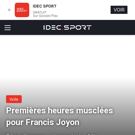
IDEC SPORT
VOIR
✕
GRATUIT
Sur Google Play
Menu
Voile
Premières heures musclées
pour Francis Joyon