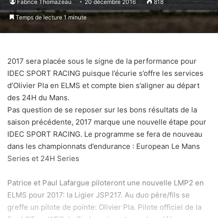
Fabrice Thomazeau
20 décembre 2016
818
Temps de lecture 1 minute
2017 sera placée sous le signe de la performance pour
IDEC SPORT RACING puisque l’écurie s’offre les services
d’Olivier Pla en ELMS et compte bien s’aligner au départ
des 24H du Mans.
Pas question de se reposer sur les bons résultats de la
saison précédente, 2017 marque une nouvelle étape pour
IDEC SPORT RACING. Le programme se fera de nouveau
dans les championnats d’endurance : European Le Mans
Series et 24H Series
Patrice et Paul Lafargue piloteront une nouvelle LMP2 en
ELMS pour 2017: la Ligier JSP217. Au duo père/fils se
greffe un pilote de pointe: Olivier Pla. Pilote officiel de la