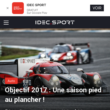
IDEC SPORT
VOIR
✕
GRATUIT
Sur Google Play
Menu
Auto
Objectif 2017 : Une saison pied
au plancher !