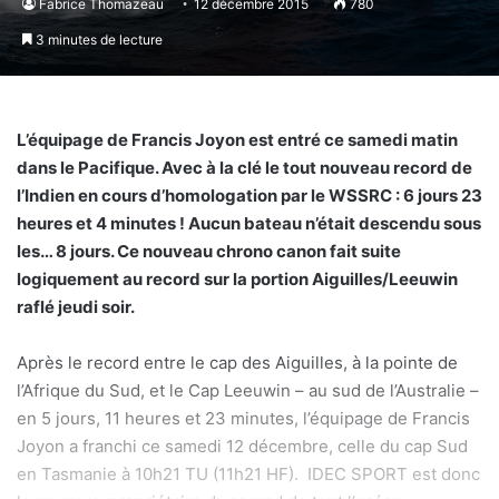
Fabrice Thomazeau
12 décembre 2015
780
3 minutes de lecture
L’équipage de Francis Joyon est entré ce samedi matin
dans le Pacifique. Avec à la clé le tout nouveau record de
l’Indien en cours d’homologation par le WSSRC : 6 jours 23
heures et 4 minutes ! Aucun bateau n’était descendu sous
les… 8 jours. Ce nouveau chrono canon fait suite
logiquement au record sur la portion Aiguilles/Leeuwin
raflé jeudi soir.
Après le record entre le cap des Aiguilles, à la pointe de
l’Afrique du Sud, et le Cap Leeuwin – au sud de l’Australie –
en 5 jours, 11 heures et 23 minutes, l’équipage de Francis
Joyon a franchi ce samedi 12 décembre, celle du cap Sud
en Tasmanie à 10h21 TU (11h21 HF). IDEC SPORT est donc