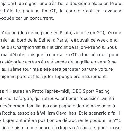
njalbert, de signer une très belle deuxième place en Proto,
a frôlé le podium. En GT, la course s’est en revanche
voquée par un concurrent.
’Aragon (deuxième place en Proto, victoire en GT), l’écurie
rnier au bord de la Seine, à Paris, retrouvait ce week-end
he du Championnat sur le circuit de Dijon-Prenois. Sous
t mal débuté, puisque la course en GT a tourné court pour
a catégorie : après s’être élancée de la grille en septième
au 13ème tour mais elle sera percuter par une voiture
aignant père et fils à jeter l’éponge prématurément.
 les 4 Heures en Proto l’après-midi, IDEC Sport Racing
t Paul Lafargue, qui retrouvaient pour l’occasion Dimitri
x événement familial (sa compagne a donné naissance à
a Rocha, associés à William Cavailhes. Et le scénario a failli
 Ligier ont été en position de décrocher le podium, la n°15
rtie de piste à une heure du drapeau à damiers pour cause