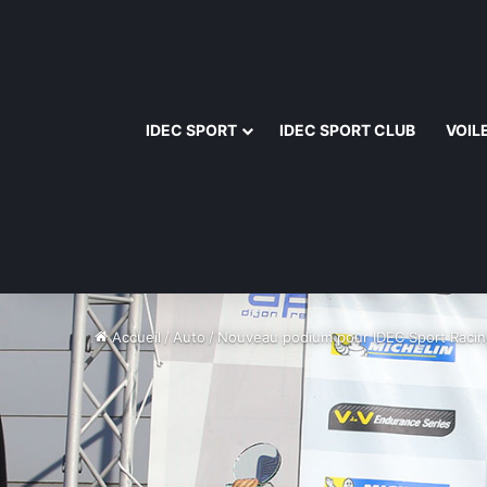
IDEC SPORT
IDEC SPORT CLUB
VOIL
Accueil
/
Auto
/
Nouveau podium pour IDEC Sport Raci