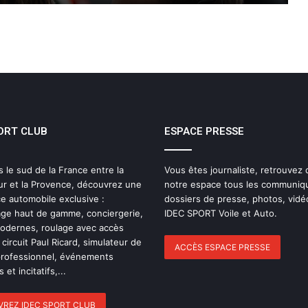
Women on Track : transmettre une
passion, inspirer une vocation
ELMS : une quatrième place pour IDEC
SPORT à Imola, pendant qu’IDEC
SPORT LEGEND s’impose au Mans
Classic
ORT CLUB
ESPACE PRESSE
Pourquoi l’endurance est probablement
le sport automobile le plus collectif ?
s le sud de la France entre la
Vous êtes journaliste, retrouvez
ur et la Provence, découvrez une
notre espace tous les communiq
Le dictionnaire de l’endurance : 15 mots
e automobile exclusive :
dossiers de presse, photos, vidé
pour (enfin) comprendre une course
ge haut de gamme, conciergerie,
IDEC SPORT Voile et Auto.
d’European Le Mans Series
modernes, roulage avec accès
 circuit Paul Ricard, simulateur de
ACCÈS ESPACE PRESSE
professionnel, événements
24 Heures du Mans 2026 : Nicolas
 et incitatifs,...
Minassian débriefe une semaine hors
norme
REZ IDEC SPORT CLUB