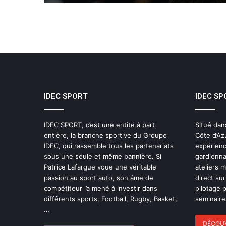
IDEC SPORT
IDEC SP
IDEC SPORT, c’est une entité à part
Situé dan
entière, la branche sportive du Groupe
Côte d’Az
IDEC, qui rassemble tous les partenariats
expérienc
sous une seule et même bannière. Si
gardienna
Patrice Lafargue voue une véritable
ateliers 
passion au sport auto, son âme de
direct sur
compétiteur l’a mené à investir dans
pilotage 
différents sports, Football, Rugby, Basket,
séminaires
…
DÉCOUV