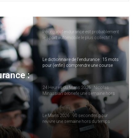
ELMS : une quatrième place pour IDEC
SPORT à Imola, pendant qu’IDEC
SPORT LEGEND s’impose au Mans
Classic
Pourquoi l’endurance est probablement
le sport automobile le plus collectif ?
Le dictionnaire de l’endurance : 15 mots
pour (enfin) comprendre une course
d’European Le Mans Series
urance :
24 Heures du Mans 2026 : Nicolas
Minassian débriefe une semaine hors
e
norme
ies
Le Mans 2026 : 90 secondes pour
revivre une semaine hors du temps