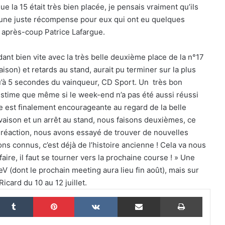
la 15 était très bien placée, je pensais vraiment qu’ils
té une juste récompense pour eux qui ont eu quelques
a après-coup Patrice Lafargue.
Le dictionnaire de l’endurance : 15 mots
nt bien vite avec la très belle deuxième place de la n°17
pour (enfin) comprendre une course
d’European Le Mans Series
son) et retards au stand, aurait pu terminer sur la plus
u’à 5 secondes du vainqueur, CD Sport. Un très bon
estime que même si le week-end n’a pas été aussi réussi
24 Heures du Mans 2026 : Nicolas
Minassian débriefe une semaine hors
se est finalement encourageante au regard de la belle
norme
vaison et un arrêt au stand, nous faisons deuxièmes, ce
a réaction, nous avons essayé de trouver de nouvelles
Le Mans 2026 : 90 secondes pour
s connus, c’est déjà de l’histoire ancienne ! Cela va nous
revivre une semaine hors du temps
faire, il faut se tourner vers la prochaine course ! » Une
eV (dont le prochain meeting aura lieu fin août), mais sur
card du 10 au 12 juillet.
Women on Track : transmettre une
passion, inspirer une vocation
nkedin
Tumblr
Pinterest
VKontakte
Partager par email
Imprim