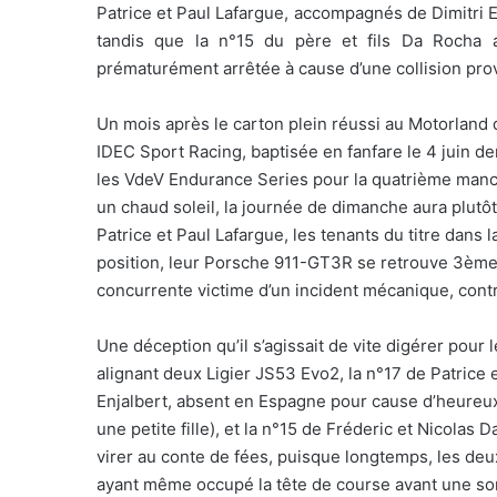
Patrice et Paul Lafargue, accompagnés de Dimitri E
tandis que la n°15 du père et fils Da Rocha 
prématurément arrêtée à cause d’une collision pro
Un mois après le carton plein réussi au Motorland d
IDEC Sport Racing, baptisée en fanfare le 4 juin de
les VdeV Endurance Series pour la quatrième manc
un chaud soleil, la journée de dimanche aura plutô
Patrice et Paul Lafargue, les tenants du titre dans l
position, leur Porsche 911-GT3R se retrouve 3ème 
concurrente victime d’un incident mécanique, contr
Une déception qu’il s’agissait de vite digérer pour
alignant deux Ligier JS53 Evo2, la n°17 de Patrice e
Enjalbert, absent en Espagne pour cause d’heureu
une petite fille), et la n°15 de Fréderic et Nicolas D
virer au conte de fées, puisque longtemps, les deux
ayant même occupé la tête de course avant une so