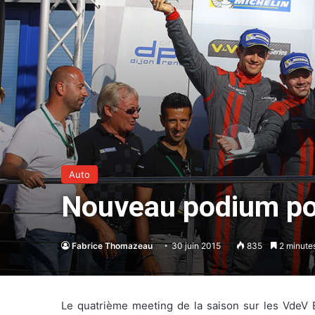
Auto
Nouveau podium po
Fabrice Thomazeau
30 juin 2015
835
2 minutes
Le quatrième meeting de la saison sur les VdeV 