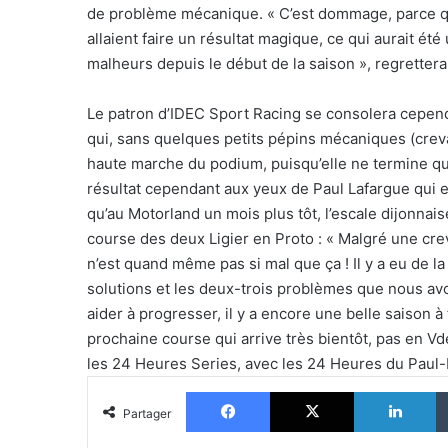
de problème mécanique. « C’est dommage, parce que 
allaient faire un résultat magique, ce qui aurait é
malheurs depuis le début de la saison », regretter
Le patron d’IDEC Sport Racing se consolera cependa
qui, sans quelques petits pépins mécaniques (crevai
haute marche du podium, puisqu’elle ne termine q
résultat cependant aux yeux de Paul Lafargue qui 
qu’au Motorland un mois plus tôt, l’escale dijonnai
course des deux Ligier en Proto : « Malgré une cre
n’est quand même pas si mal que ça ! Il y a eu de l
solutions et les deux-trois problèmes que nous avon
aider à progresser, il y a encore une belle saison à 
prochaine course qui arrive très bientôt, pas en Vd
les 24 Heures Series, avec les 24 Heures du Paul-Ri
Facebook
X
Li
Partager