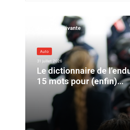
Actualité suivante
Auto
31 juillet 2026
Le dictionnaire de l’end
15 mots pour (enfin)
comprendre une cours
d’European Le Mans Ser