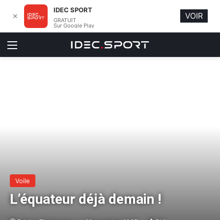
IDEC SPORT
VOIR
✕
GRATUIT
Sur Google Play
Menu
Voile
L’équateur déjà demain !