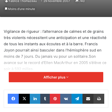
Fabrice Thomazeau
29 novembre 2007
740
Moins d’une minute
Vigilance de rigueur : l’alternance de calmes et de grains
très violents nécessitent une anticipation et une réactivité
de tous les instants aux écoutes et à la barre. Francis
Joyon pourrait ainsi basculer dans l’hémisphère sud en
moins de 7 jours. Du jamais vu pour un solitaire.Son
avance sur le record d’Ellen MacArthur en 2005 s’élève ce
soir à 592 milles.
Afficher plus
Facebook
X
Linkedin
Tumblr
Pinterest
VKontakte
Telegram
Partager par email
Impr