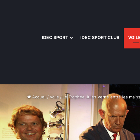
IDEC SPORT
IDEC SPORT CLUB
VOIL
Accueil
/
Voile
/
Le Trophée Jules Verne entre les main