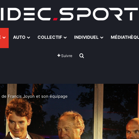
E
AUTO
COLLECTIF
INDIVIDUEL
MÉDIATHÈQ
Rechercher
Suivre
s de Francis Joyon et son équipage