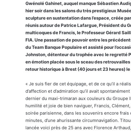
Gwénolé Gahinet, auquel manque Sébastien Audiga
hier soir dans les salons du très prestigieux Musée
sculpture en sustentation dans l’espace, créée pa
réunis autour de Patrice Lafargue, Président du G
multicoques de Francis, le Professeur Gérard Sailla
FIA. Une passation de pouvoir entre les précéden
du Team Banque Populaire et assisté pour l’occasio
Johnston, détenteur du trophée avec le regretté 
en émotion placée sous le sceau des retrouvailles 
retour historique à Brest (40 jours et 23 heures) le
« Je suis fier de cet équipage, et de ce qu’il a réali
d’affection et d’admiration qu’il avait spontanément
dernier du maxi-trimaran aux couleurs du Groupe I
humilité et joie de bien naviguer, Francis, Clémen
soirée parisienne, dans les souvenirs encore frais 
minutes, d’une ahurissante circumnavigation. Tito
lancée voici près de 25 ans avec Florence Arthaud, 