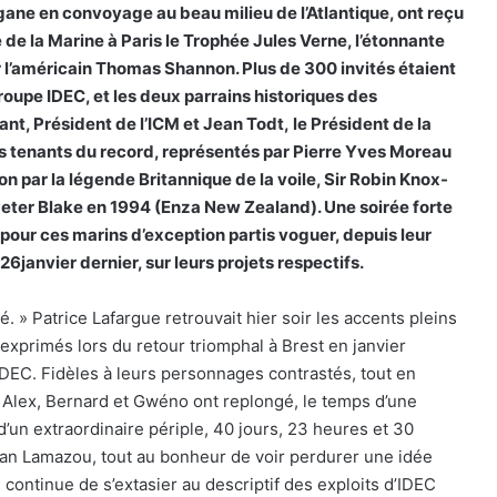
ne en convoyage au beau milieu de l’Atlantique, ont reçu
 de la Marine à Paris le Trophée Jules Verne, l’étonnante
r l’américain Thomas Shannon. Plus de 300 invités étaient
roupe IDEC, et les deux parrains historiques des
nt, Président de l’ICM et Jean Todt, le Président de la
ts tenants du record, représentés par Pierre Yves Moreau
n par la légende Britannique de la voile, Sir Robin Knox-
Peter Blake en 1994 (Enza New Zealand). Une soirée forte
pour ces marins d’exception partis voguer, depuis leur
 26janvier dernier, sur leurs projets respectifs.
sé. » Patrice Lafargue retrouvait hier soir les accents pleins
 exprimés lors du retour triomphal à Brest en janvier
DEC. Fidèles à leurs personnages contrastés, tout en
t, Alex, Bernard et Gwéno ont replongé, le temps d’une
d’un extraordinaire périple, 40 jours, 23 heures et 30
uan Lamazou, tout au bonheur de voir perdurer une idée
continue de s’extasier au descriptif des exploits d’IDEC