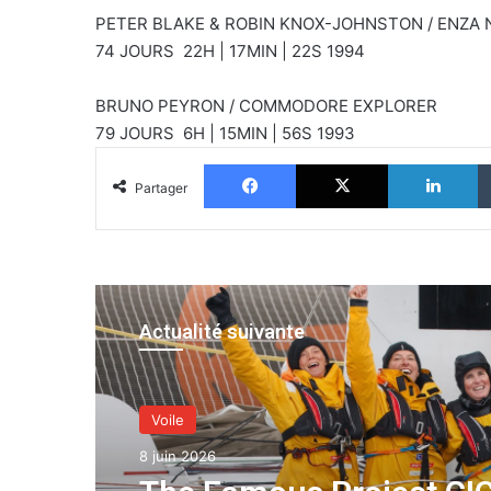
PETER BLAKE & ROBIN KNOX-JOHNSTON / ENZA
74 JOURS 22H | 17MIN | 22S 1994
BRUNO PEYRON / COMMODORE EXPLORER
79 JOURS 6H | 15MIN | 56S 1993
Facebook
X
Li
Partager
Actualité suivante
Voile
8 juin 2026