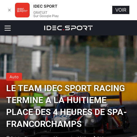
IDEC SPORT
VOIR
✕
GRATUIT
Sur Google Play
Menu
Auto
LE TEAM IDEC SPORT RACING
TERMINE A LA HUITIEME
PLACE DES 4 HEURES DE SPA-
FRANCORCHAMPS