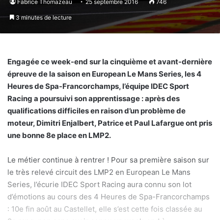
Fabrice Thomazeau
25 septembre 2016
746
3 minutes de lecture
Engagée ce week-end sur la cinquième et avant-dernière
épreuve de la saison en European Le Mans Series, les 4
Heures de Spa-Francorchamps, l’équipe IDEC Sport
Racing a poursuivi son apprentissage : après des
qualifications difficiles en raison d’un problème de
moteur, Dimitri Enjalbert, Patrice et Paul Lafargue ont pris
une bonne 8e place en LMP2.
Le métier continue à rentrer ! Pour sa première saison sur
le très relevé circuit des LMP2 en European Le Mans
Series, l’écurie IDEC Sport Racing aura connu son lot
d’émotions au cours des 4 Heures de Spa-Francorchamps
: 10e fin août au Castellet, elle s’est cette fois classée au