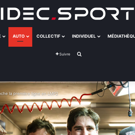
E
AUTO
COLLECTIF
INDIVIDUEL
MÉDIATHÈQ
Rechercher
Suivre
che la première ligne en LMP2