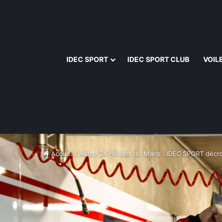
IDEC SPORT
IDEC SPORT CLUB
VOIL
Accueil
/
Auto
/
24 Heures du Mans : IDEC SPORT décro