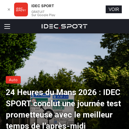
IDEC SPORT
VOIR
✕
GRATUIT
Sur Google Play
Menu
Auto
24 Heures du Mans 2026 : IDEC
SPORT conclut une journée test
prometteuse avec le meilleur
temps de l’après-midi