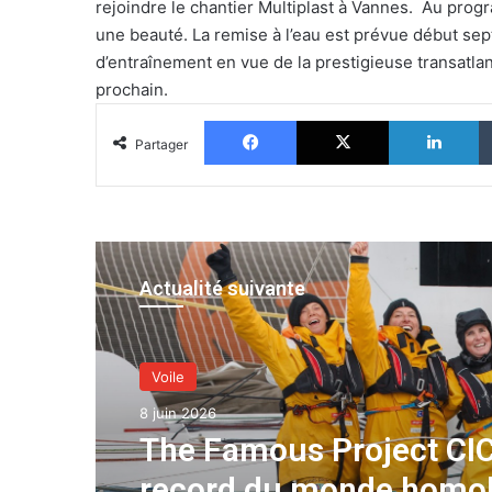
rejoindre le chantier Multiplast à Vannes. Au prog
une beauté. La remise à l’eau est prévue début se
d’entraînement en vue de la prestigieuse transatla
prochain.
Facebook
X
Li
Partager
Actualité suivante
Voile
8 juin 2026
The Famous Project CIC
record du monde homo