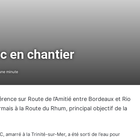
ec en chantier
une minute
The Famous Project CIC : un record du
monde homologué, une aventure
collective soutenue par IDEC SPORT
érence sur Route de l’Amitié entre Bordeaux et Rio
mais à la Route du Rhum, principal objectif de la
THE FAMOUS PROJECT CIC – Et si on
se refaisait l’histoire de cette
performance historique !
, amarré à la Trinité-sur-Mer, a été sorti de l’eau pour
THE FAMOUS PROJECT CIC – ELLES