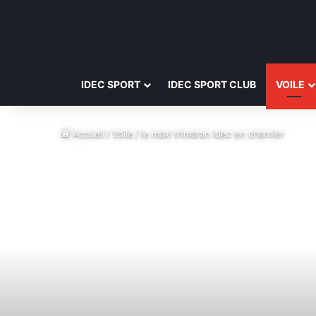
IDEC SPORT
IDEC SPORT CLUB
VOILE
Accueil
/
Voile
/
le maxi trimaran idec en chantier