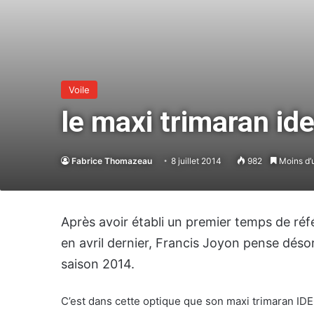
Voile
le maxi trimaran id
Fabrice Thomazeau
8 juillet 2014
982
Moins d’
Après avoir établi un premier temps de réf
en avril dernier, Francis Joyon pense désor
saison 2014.
C’est dans cette optique que son maxi trimaran IDEC