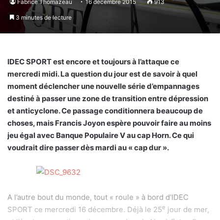
Fabrice Thomazeau
16 décembre 2015
913
3 minutes de lecture
IDEC SPORT est encore et toujours à l’attaque ce
mercredi midi. La question du jour est de savoir à quel
moment déclencher une nouvelle série d’empannages
destiné à passer une zone de transition entre dépression
et anticyclone. Ce passage conditionnera beaucoup de
choses, mais Francis Joyon espère pouvoir faire au moins
jeu égal avec Banque Populaire V au cap Horn. Ce qui
voudrait dire passer dès mardi au « cap dur ».
A l’autre bout du monde, tout « roule » à bord d’IDEC
e
SPORT ce mercredi 16 décembre. Déjà le 25
jour de mer,