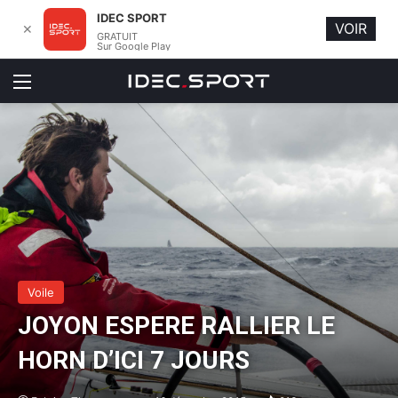
IDEC SPORT
VOIR
✕
GRATUIT
Sur Google Play
Menu
Voile
JOYON ESPERE RALLIER LE
HORN D’ICI 7 JOURS