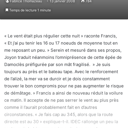
Fabrice Thomazeau
13 janvier 2008
784
Temps de lecture 1 minute
« Le vent était plus régulier cette nuit » raconte Francis,
« Et j’ai pu tenir les 16 ou 17 noeuds de moyenne tout en
me reposant un peu. » Serein et mesuré dans ses propos,
Joyon traduit néanmoins l’omniprésence de cette épée de
Damoclès préfigurée par son mât fragilisé. » Je suis
toujours au près et le bateau tape. Avec le renforcement
de l’alizé, la mer va se durcir et je dois constamment
trouver le bon compromis pour ne pas augmenter le risque
de démâtage. » Francis a ainsi de nouveau réduit la voilure
ce matin. Il accepte de ne pas serrer le vent au plus près
comme il l’aurait probablement fait en d’autres
circonstances. « Je fais cap au 345, alors que la route
directe est au 30 » explique-t-il. IDEC rallonge un peu la