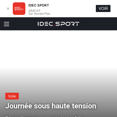
IDEC SPORT
VOIR
✕
GRATUIT
Sur Google Play
Menu
Voile
Journée sous haute tension