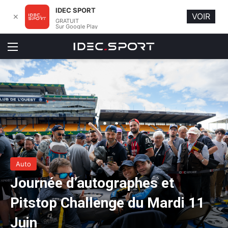
IDEC SPORT
VOIR
✕
GRATUIT
Sur Google Play
Menu
Auto
Journée d’autographes et
Pitstop Challenge du Mardi 11
Juin