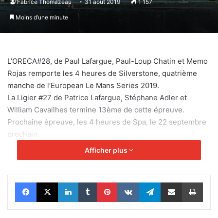
Fabrice Thomazeau
31 août 2019
1 157
Moins d’une minute
L’ORECA#28, de Paul Lafargue, Paul-Loup Chatin et Memo
Rojas remporte les 4 heures de Silverstone, quatrième
manche de l’European Le Mans Series 2019.
La Ligier #27 de Patrice Lafargue, Stéphane Adler et
William Cavailhes termine 13ème de cette épreuve.
Prochaine épreuve, les 4 heures de Spa, le 22 septembre
prochain.
Afficher plus
Facebook
X
Linkedin
Tumblr
Pinterest
VKontakte
Telegram
Partager par email
Impr