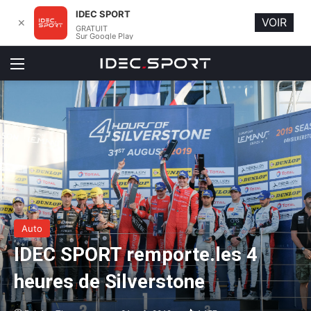
IDEC SPORT
VOIR
✕
GRATUIT
Sur Google Play
Menu
Auto
IDEC SPORT remporte.les 4
heures de Silverstone