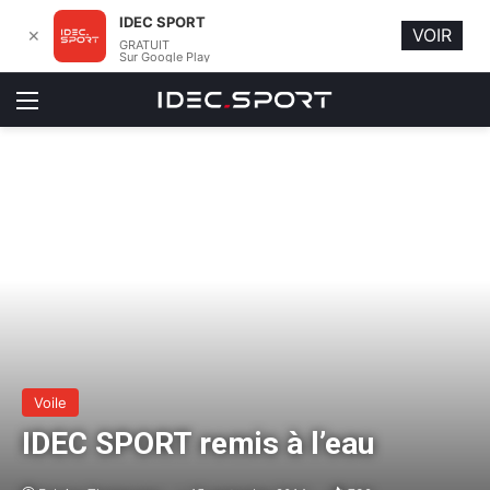
IDEC SPORT
VOIR
✕
GRATUIT
Sur Google Play
Menu
Voile
IDEC SPORT remis à l’eau