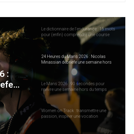
IMOLA, LE MOMENT OÙ LA SAISON
ELMS CHANGE DE VISAGE
Le dictionnaire de l’endurance : 15 mots
pour (enfin) comprendre une course
d’European Le Mans Series
24 Heures du Mans 2026 : Nicolas
Minassian débriefe une semaine hors
norme
6 :
iefe
Le Mans 2026 : 90 secondes pour
revivre une semaine hors du temps
e
Women on Track : transmettre une
passion, inspirer une vocation