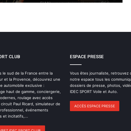
ELMS : une quatrième place pour IDEC
SPORT à Imola, pendant qu’IDEC
SPORT LEGEND s’impose au Mans
Classic
IMOLA, LE MOMENT OÙ LA SAISON
ELMS CHANGE DE VISAGE
Le dictionnaire de l’endurance : 15 mots
ORT CLUB
ESPACE PRESSE
pour (enfin) comprendre une course
d’European Le Mans Series
s le sud de la France entre la
Vous êtes journaliste, retrouvez
ur et la Provence, découvrez une
notre espace tous les communiq
24 Heures du Mans 2026 : Nicolas
e automobile exclusive :
dossiers de presse, photos, vidé
Minassian débriefe une semaine hors
ge haut de gamme, conciergerie,
IDEC SPORT Voile et Auto.
norme
modernes, roulage avec accès
 circuit Paul Ricard, simulateur de
ACCÈS ESPACE PRESSE
Le Mans 2026 : 90 secondes pour
professionnel, événements
revivre une semaine hors du temps
 et incitatifs,...
REZ IDEC SPORT CLUB