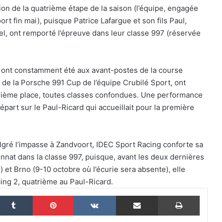
ion de la quatrième étape de la saison (l’équipe, engagée
rt fin mai), puisque Patrice Lafargue et son fils Paul,
el, ont remporté l’épreuve dans leur classe 997 (réservée
24 Heures du Mans 2026 : Nicolas
Minassian débriefe une semaine hors
norme
tes ont constamment été aux avant-postes de la course
e de la Porsche 991 Cup de l’équipe Crubilé Sport, ont
Le Mans 2026 : 90 secondes pour
quième place, toutes classes confondues. Une performance
revivre une semaine hors du temps
épart sur le Paul-Ricard qui accueillait pour la première
Women on Track : transmettre une
algré l’impasse à Zandvoort, IDEC Sport Racing conforte sa
passion, inspirer une vocation
nat dans la classe 997, puisque, avant les deux dernières
et Brno (9-10 octobre où l’écurie sera absente), elle
ELMS : une quatrième place pour IDEC
ing 2, quatrième au Paul-Ricard.
SPORT à Imola, pendant qu’IDEC
nkedin
Tumblr
Pinterest
VKontakte
Partager par email
Imprim
SPORT LEGEND s’impose au Mans
Classic