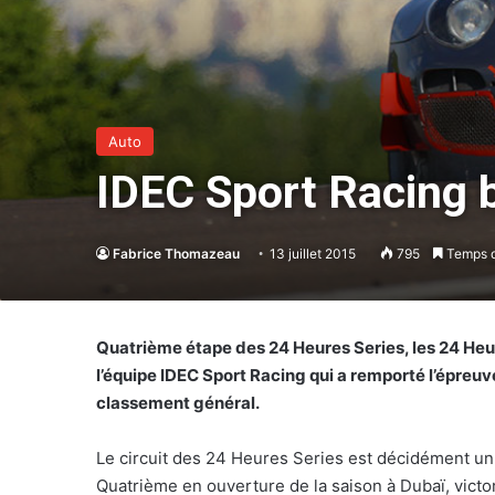
Auto
IDEC Sport Racing b
Fabrice Thomazeau
13 juillet 2015
795
Temps d
Quatrième étape des 24 Heures Series, les 24 Heur
l’équipe IDEC Sport Racing qui a remporté l’épreuv
classement général.
Le circuit des 24 Heures Series est décidément un 
Quatrième en ouverture de la saison à Dubaï, victo