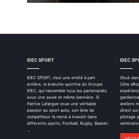
IDEC SPORT
IDEC SP
IDEC SPORT, c’est une entité à part
Situé dan
entière, la branche sportive du Groupe
Côte d’Az
IDEC, qui rassemble tous les partenariats
expérienc
sous une seule et même bannière. Si
gardienna
Patrice Lafargue voue une véritable
ateliers 
passion au sport auto, son âme de
direct sur
compétiteur l’a mené à investir dans
pilotage 
différents sports, Football, Rugby, Basket,
séminaires
…
DÉCOUV