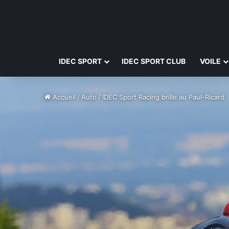
IDEC SPORT
IDEC SPORT CLUB
VOILE
Accueil
/
Auto
/
IDEC Sport Racing brille au Paul-Ricard