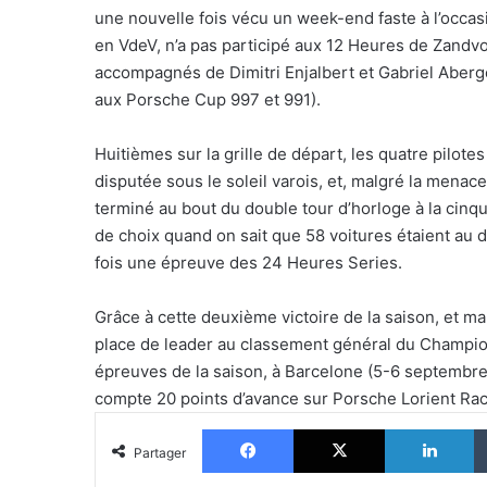
une nouvelle fois vécu un week-end faste à l’occas
en VdeV, n’a pas participé aux 12 Heures de Zandvoo
accompagnés de Dimitri Enjalbert et Gabriel Aberg
aux Porsche Cup 997 et 991).
Huitièmes sur la grille de départ, les quatre pilo
disputée sous le soleil varois, et, malgré la menac
terminé au bout du double tour d’horloge à la cin
de choix quand on sait que 58 voitures étaient au d
fois une épreuve des 24 Heures Series.
Grâce à cette deuxième victoire de la saison, et m
place de leader au classement général du Champion
épreuves de la saison, à Barcelone (5-6 septembre) 
compte 20 points d’avance sur Porsche Lorient Rac
Facebook
X
Li
Partager