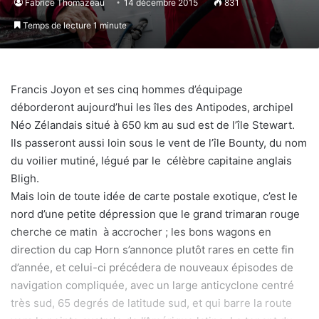
Fabrice Thomazeau
14 décembre 2015
831
Temps de lecture 1 minute
Francis Joyon et ses cinq hommes d’équipage
déborderont aujourd’hui les îles des Antipodes, archipel
Néo Zélandais situé à 650 km au sud est de l’île Stewart.
Ils passeront aussi loin sous le vent de l’île Bounty, du nom
du voilier mutiné, légué par le célèbre capitaine anglais
Bligh.
Mais loin de toute idée de carte postale exotique, c’est le
nord d’une petite dépression que le grand trimaran rouge
cherche ce matin à accrocher ; les bons wagons en
direction du cap Horn s’annonce plutôt rares en cette fin
d’année, et celui-ci précédera de nouveaux épisodes de
navigation compliquée, avec un large anticyclone centré
très sud, 65 degrés de latitude sud, et qui barre la route