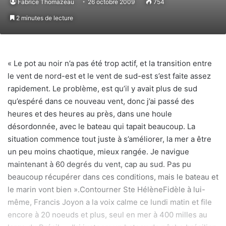
Fabrice Thomazeau
26 octobre 2009
754
2 minutes de lecture
« Le pot au noir n’a pas été trop actif, et la transition entre
le vent de nord-est et le vent de sud-est s’est faite assez
rapidement. Le problème, est qu’il y avait plus de sud
qu’espéré dans ce nouveau vent, donc j’ai passé des
heures et des heures au près, dans une houle
désordonnée, avec le bateau qui tapait beaucoup. La
situation commence tout juste à s’améliorer, la mer a être
un peu moins chaotique, mieux rangée. Je navigue
maintenant à 60 degrés du vent, cap au sud. Pas pu
beaucoup récupérer dans ces conditions, mais le bateau et
le marin vont bien ».Contourner Ste HélèneFidèle à lui-
même, Francis Joyon a la voix calme ce lundi matin et file
encore à 20 noeuds et plus, seul en mer à 400 milles au