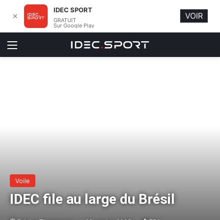
IDEC SPORT
VOIR
✕
GRATUIT
Sur Google Play
Menu
Voile
IDEC file au large du Brésil