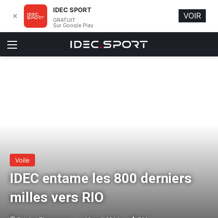
IDEC SPORT
VOIR
✕
GRATUIT
Sur Google Play
Menu
Voile
IDEC entame les 800 derniers
milles vers RIO