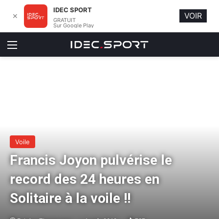
IDEC SPORT
VOIR
✕
GRATUIT
Sur Google Play
Menu
Voile
Francis Joyon pulvérise le
record des 24 heures en
Solitaire à la voile !!