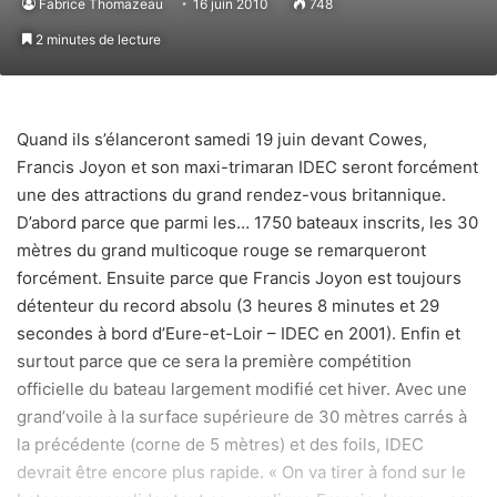
Fabrice Thomazeau
16 juin 2010
748
2 minutes de lecture
Quand ils s’élanceront samedi 19 juin devant Cowes,
Francis Joyon et son maxi-trimaran IDEC seront forcément
une des attractions du grand rendez-vous britannique.
D’abord parce que parmi les… 1750 bateaux inscrits, les 30
mètres du grand multicoque rouge se remarqueront
forcément. Ensuite parce que Francis Joyon est toujours
détenteur du record absolu (3 heures 8 minutes et 29
secondes à bord d’Eure-et-Loir – IDEC en 2001). Enfin et
surtout parce que ce sera la première compétition
officielle du bateau largement modifié cet hiver. Avec une
grand’voile à la surface supérieure de 30 mètres carrés à
la précédente (corne de 5 mètres) et des foils, IDEC
devrait être encore plus rapide. « On va tirer à fond sur le