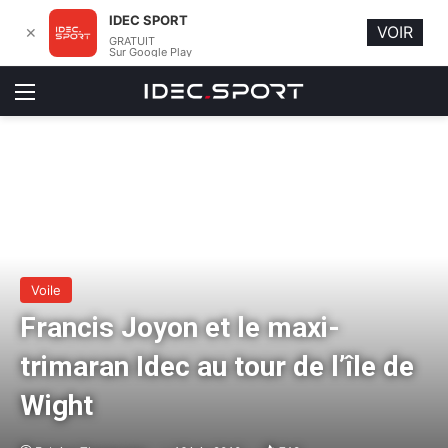
IDEC SPORT
VOIR
✕
GRATUIT
Sur Google Play
Menu
Voile
Francis Joyon et le maxi-
trimaran Idec au tour de l’île de
Wight