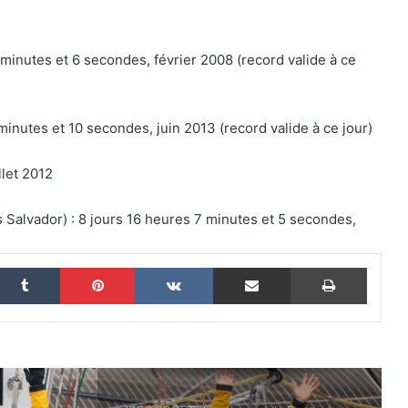
monde homologué, une aventure
collective soutenue par IDEC SPORT
inutes et 6 secondes, février 2008 (record valide à ce
THE FAMOUS PROJECT CIC – Et si on
se refaisait l’histoire de cette
performance historique !
minutes et 10 secondes, juin 2013 (record valide à ce jour)
THE FAMOUS PROJECT CIC – ELLES
llet 2012
L’ONT FAIT ET CA… CE N’EST PAS RIEN !
 Salvador) : 8 jours 16 heures 7 minutes et 5 secondes,
THE FAMOUS PROJECT CIC MARQUE
L’HISTOIRE
nkedin
Tumblr
Pinterest
VKontakte
Partager par email
Imprim
THE FAMOUS PROJECT CIC – CARNET
DE BORD – JOUR 57