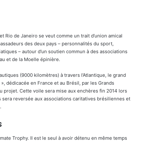
 Rio de Janeiro se veut comme un trait d’union amical
mbassadeurs des deux pays – personnalités du sport,
iatiques – autour d’un soutien commun à des associations
eau et de la Moelle épinière.
utiques (9000 kilomètres) à travers l’Atlantique, le grand
ir », dédicacée en France et au Brésil, par les Grands
rojet. Cette voile sera mise aux enchères fin 2014 lors
ts sera reversée aux associations caritatives brésiliennes et
.
s
ltimate Trophy. Il est le seul à avoir détenu en même temps
The Famous Project CIC : un record du