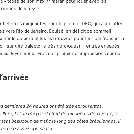
 la vitesse de son maxi trimaran pour jouer avec les
30 nœuds de vitesse…
t été très exigeantes pour le pilote d’IDEC, qui a du lutter
es vers Rio de Janeiro. Epuisé, en déficit de sommeil,
rements de bord et les manœuvres pour finir par franchir la
ux – sur une trajectoire très nord/ouest – et très engagés.
ancis Joyon nous livrait ses premières impressions sur ce
’arrivée
les dernières 24 heures ont été très éprouvantes.
llère, là ! Je n’ai pas du tout dormi depuis deux jours, à
iment beaucoup de trafic le long des côtes brésiliennes. Il
exercice assez épuisant.
»