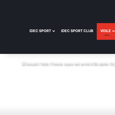
IDEC SPORT
IDEC SPORT CLUB
VOILE
Accueil
/
Voile
/
Francis Joyon est arrivé à Rio après 13