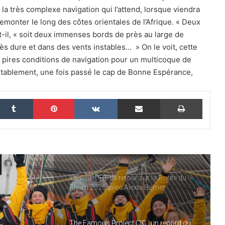
se refaisait l’histoire de cette
la très complexe navigation qui l’attend, lorsque viendra
performance historique !
remonter le long des côtes orientales de l’Afrique. « Deux
-il, « soit deux immenses bords de près au large de
THE FAMOUS PROJECT CIC – ELLES
très dure et dans des vents instables… » On le voit, cette
L’ONT FAIT ET CA… CE N’EST PAS RIEN !
 pires conditions de navigation pour un multicoque de
ritablement, une fois passé le cap de Bonne Espérance,
THE FAMOUS PROJECT CIC MARQUE
L’HISTOIRE
nkedin
Tumblr
Pinterest
VKontakte
Partager par email
Imprim
THE FAMOUS PROJECT CIC – CARNET
DE BORD – JOUR 57
IDEC SPORT de retour sur la Route du
Rhum 2026 avec Alexia Barrier
The Famous Project CIC : un record du