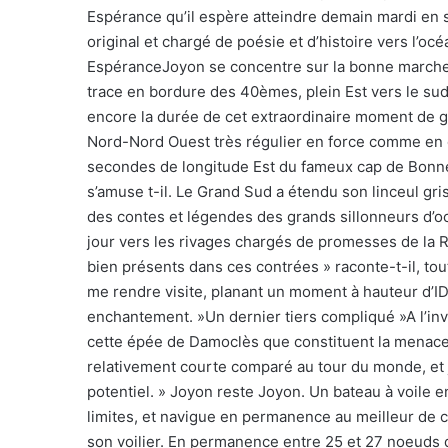
Espérance qu’il espère atteindre demain mardi en 
original et chargé de poésie et d’histoire vers l’oc
EspéranceJoyon se concentre sur la bonne marche d’I
trace en bordure des 40èmes, plein Est vers le sud 
encore la durée de cet extraordinaire moment de g
Nord-Nord Ouest très régulier en force comme en di
secondes de longitude Est du fameux cap de Bonne
s’amuse t-il. Le Grand Sud a étendu son linceul gri
des contes et légendes des grands sillonneurs d’oc
jour vers les rivages chargés de promesses de la Ré
bien présents dans ces contrées » raconte-t-il, tou
me rendre visite, planant un moment à hauteur d’I
enchantement. »Un dernier tiers compliqué »A l’inv
cette épée de Damoclès que constituent la menace d
relativement courte comparé au tour du monde, et j
potentiel. » Joyon reste Joyon. Un bateau à voile ent
limites, et navigue en permanence au meilleur de ce
son voilier. En permanence entre 25 et 27 noeuds de