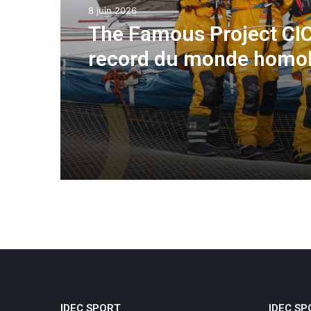
8 juin 2026
The Famous Project CIC
record du monde homo
une aventure collective
soutenue par IDEC SPO
IDEC SPORT
IDEC SP