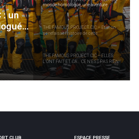
monde homologué, une aventure
collective soutenue par IDEC SPORT
 : un
logué,
THE FAMOUS PROJECT CIC – Et si on
se refaisait l’histoire de cette
performance historique !
RT
THE FAMOUS PROJECT CIC – ELLES
L’ONT FAIT ET CA… CE N’EST PAS RIEN !
THE FAMOUS PROJECT CIC MARQUE
L’HISTOIRE
THE FAMOUS PROJECT CIC – CARNET
DE BORD – JOUR 57
ORT CLUB
ESPACE PRESSE