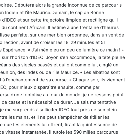
soirée. Débutera alors la grande inconnue de ce parcour s
éan Indien et l’île Maurice.Demain, le cap de Bonne
DEC et sur cette trajectoire limpide et rectiligne qu’il
du continent Africain. Il estime à une trentaine d’heures
lisse parfaite, sur une mer bien ordonnée, dans un vent de
rection, avant de croiser les 18°29 minutes et 51
 Espérance. « J’ai même eu un peu de lumière ce matin ! »
s sur l’horizon d’IDEC. Joyon s’en accommode, la tête pleine
éans des siècles passés et qui ont comme lui, cinglé un
union, des Indes ou de l’île Maurice. « Les albatros sont
t à l’enchantement de sa course. « Chaque soir, ils viennent
DEC, pour mieux disparaître ensuite, comme par
erse d’une tentative au tour du monde, je ne ressens point
e casse et la nécessité de durer. Je sais ma tentative
The Famous Project CIC : un record du
e me surprends à solliciter IDEC tout près de son plein
monde homologué, une aventure
collective soutenue par IDEC SPORT
re les mains, et il ne peut s’empêcher de titiller les
 que les éléments lui offrent, tirant la quintessence de
 vitesse instantanée, il tutoie les 590 milles parcourus
THE FAMOUS PROJECT CIC – Et si on