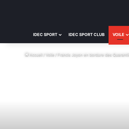
IDEC SPORT
IDEC SPORT CLUB
VOILE
Accueil
/
Voile
/
Francis Joyon en bordure des Quaranti