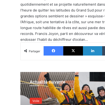
quotidiennement et se projette naturellement dans 
l’heure de quitter les latitudes du Grand Sud pour 
grandes options semblent se dessiner » esquisse-t
l’Afrique, soit une tentative à la côte, sur une mer 
longue route habillée de rêves est aussi pavée des
records. Francis Joyon, parti en découvreur va vé
endosser l’habit du déchiffreur d’océan…
Facebook
X
Li
Partager
Actualité suivante
Voile