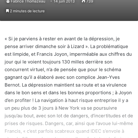
Fabrice Thomazeau
14 juin 2013
739
2 minutes de lecture
« Si je parviens à rester en avant de la dépression, je
pense arriver dimanche soir à Lizard ». La problématique
est limpide, et Francis Joyon, imperméable aux chiffres du
jour qui le voient toujours 130 milles derrière son
concurrent virtuel, n’a de pensée que pour le schéma
gagnant qu’il a élaboré avec son complice Jean-Yves
Bernot. La dépression maintient sa route et sa virulence
dans le bon sens et dans les bonnes proportions ; à Joyon
d’en profiter ! La navigation à haut risque entreprise il y a
un peu plus de 3 jours à New York va se poursuivre
jusqu’au bout, avec son lot de dangers, d’incertitudes et de
prises de risques. Dangers, car, ainsi que l’avoue lui-même
Francis, « c’est parfois scabreux quand IDEC s’envole à