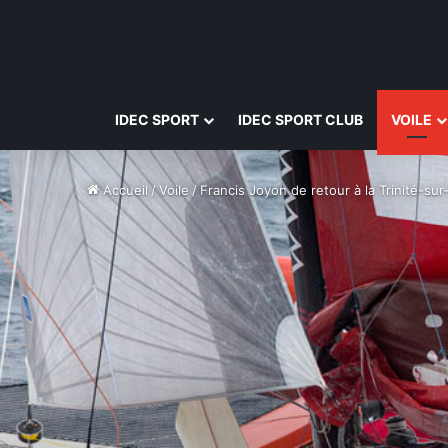
IDEC SPORT
IDEC SPORT CLUB
VOILE
Accueil
/
Voile
/
Francis Joyon de retour à la Trinité-su