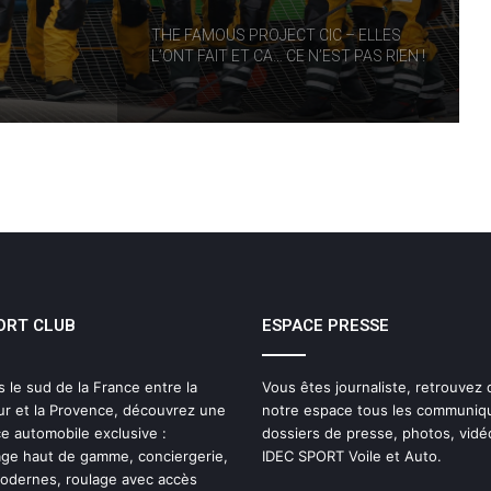
RT
THE FAMOUS PROJECT CIC – ELLES
L’ONT FAIT ET CA… CE N’EST PAS RIEN !
THE FAMOUS PROJECT CIC MARQUE
L’HISTOIRE
THE FAMOUS PROJECT CIC – CARNET
DE BORD – JOUR 57
ORT CLUB
ESPACE PRESSE
IDEC SPORT de retour sur la Route du
Rhum 2026 avec Alexia Barrier
s le sud de la France entre la
Vous êtes journaliste, retrouvez
ur et la Provence, découvrez une
notre espace tous les communiq
The Famous Project CIC : un record du
e automobile exclusive :
dossiers de presse, photos, vidé
monde homologué, une aventure
ge haut de gamme, conciergerie,
IDEC SPORT Voile et Auto.
collective soutenue par IDEC SPORT
modernes, roulage avec accès