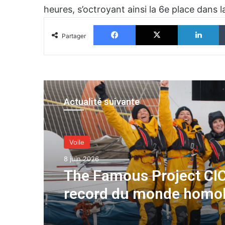
heures, s’octroyant ainsi la 6e place dans 
Facebook
X
Li
Partager
Actualité suivante
Voile
8 juin 2026
The Famous Project CIC
record du monde homo
une aventure collective