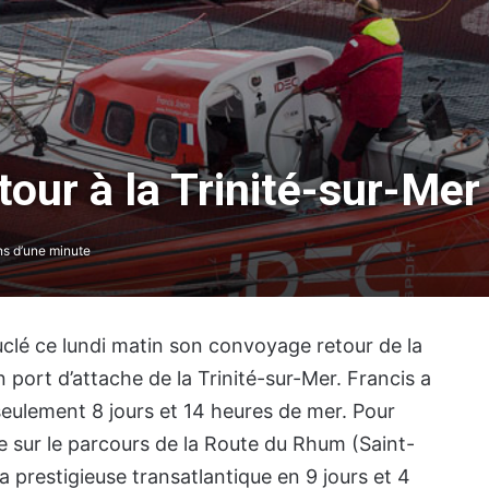
tour à la Trinité-sur-Mer
The Famous Project CIC : un record du
monde homologué, une aventure
s d’une minute
collective soutenue par IDEC SPORT
THE FAMOUS PROJECT CIC – Et si on
se refaisait l’histoire de cette
lé ce lundi matin son convoyage retour de la
performance historique !
 port d’attache de la Trinité-sur-Mer. Francis a
 seulement 8 jours et 14 heures de mer. Pour
THE FAMOUS PROJECT CIC – ELLES
que sur le parcours de la Route du Rhum (Saint-
L’ONT FAIT ET CA… CE N’EST PAS RIEN !
la prestigieuse transatlantique en 9 jours et 4