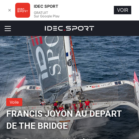
IDEC SPORT
VOIR
✕
GRATUIT
Sur Google Play
Menu
Voile
FRANCIS JOYON AU DEPART
DE THE BRIDGE