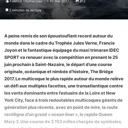
Fabrice Thomazeau
10 mai 2017
812
2 minutes de lecture
A peine remis de son époustouflant record autour du
monde dans le cadre du Trophée Jules Verne, Francis
Joyon et le fantastique équipage du maxi trimaran IDEC
SPORT va renouer avec la compétition en prenant le 25
juin prochain à Saint-Nazaire, le départ d’une course
originale, océanique et nimbée d’histoire, The Bridge
2017. Le multicoque le plus rapide autour du monde relève
un défi aux multiples facettes, une transatlantique contre
les vents dominants entre l’estuaire de la Loire et New
York City, face à trois redoutables multicoques géants de
génération plus récente, avec en point de mire, la route
rectiligne d’un grand « ocean liner », le rapide Queen
Mary 2. Une course de 3 152 milles chargée de symboles,