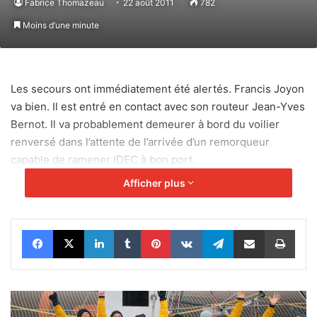
Fabrice Thomazeau
22 août 2011
782
Moins d’une minute
Les secours ont immédiatement été alertés. Francis Joyon
va bien. Il est entré en contact avec son routeur Jean-Yves
Bernot. Il va probablement demeurer à bord du voilier
renversé dans l’attente de l’arrivée d’un remorqueur
capable de ramener IDEC à bon port.
Afficher plus
Facebook
X
Linkedin
Tumblr
Pinterest
VKontakte
Telegram
Partager par email
Impr