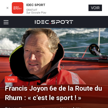
IDEC SPORT
VOIR
✕
GRATUIT
Sur Google Play
Menu
Voile
Francis Joyon 6e de la Route du
Rhum : « c’est le sport ! »