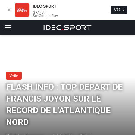
IDEC SPORT
VOIR
✕
GRATUIT
Sur Google Play
Menu
Voile
FLASH INFO : TOP DEPART DE
FRANCIS JOYON SUR LE
RECORD DE L’ATLANTIQUE
NORD