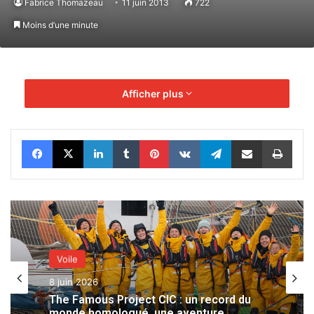
Fabrice Thomazeau
11 juin 2013
722
Moins d’une minute
Afficher plus
Facebook
X
Linkedin
Tumblr
Pinterest
VKontakte
Telegram
Partager par email
Impr
Voile
8 juin 2026
The Famous Project CIC : un record du
monde homologué, une aventure