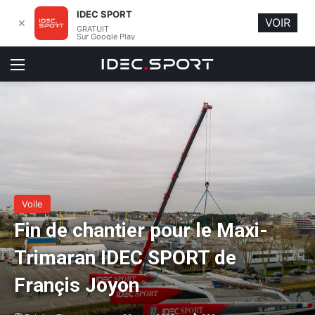
IDEC SPORT
VOIR
✕
GRATUIT
Sur Google Play
Menu
Voile
Fin de chantier pour le Maxi-
Trimaran IDEC SPORT de
Françis Joyon