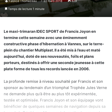
Fabrice Thomazeau
22 mars 2018
829
Temps de lecture 1 minute
Le maxi-trimaran IDEC SPORT de Francis Joyon en
termine cette semaine avec une éminemment
constructive phase d’hibernation à Vannes, sur le terre-
plein du chantier Multiplast. Il a été mis à l’eau et maté
aujourd’hui, doté de ses nouveautés, foïls et plans
porteurs, destinés à offrir une seconde jeunesse à cette
plate forme de tous les records lancée en 2006.
La profonde remise à niveau souhaité par Francis et son
sponsor au lendemain d’un triomphal Trophée Jules Verne
ne demande plus qu’à être au plus tôt expérimentée,
testée et optimisée. Francis Joyon et son équipage vont
bénéficier de quelques semaines de navigation depuis sa