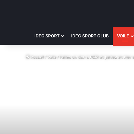
IDEC SPORT
IDEC SPORT CLUB
VOILE
Accueil
/
Voile
/
Faites un don à l’ICM et partez en mer 