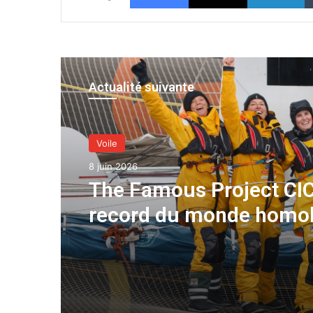
Actualité suivante
Voile
8 juin 2026
The Famous Project CIC
record du monde homo
une aventure collective
soutenue par IDEC SPO