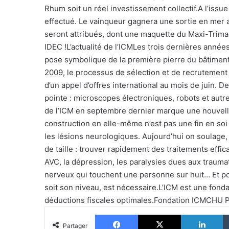
Rhum soit un réel investissement collectif.A l’issu
effectué. Le vainqueur gagnera une sortie en mer a
seront attribués, dont une maquette du Maxi-Trim
IDEC !L’actualité de l’ICMLes trois dernières années o
pose symbolique de la première pierre du bâtiment 
2009, le processus de sélection et de recrutement
d’un appel d’offres international au mois de juin.
pointe : microscopes électroniques, robots et autr
de l’ICM en septembre dernier marque une nouvelle
construction en elle-même n’est pas une fin en soi
les lésions neurologiques. Aujourd’hui on soulage, 
de taille : trouver rapidement des traitements effi
AVC, la dépression, les paralysies dues aux traum
nerveux qui touchent une personne sur huit… Et po
soit son niveau, est nécessaire.L’ICM est une fonda
déductions fiscales optimales.Fondation ICMCHU Pit
Facebook
X
Li
Partager