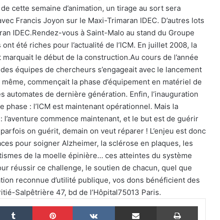
e de cette semaine d’animation, un tirage au sort sera
vec Francis Joyon sur le Maxi-Trimaran IDEC. D’autres lots
aran IDEC.Rendez-vous à Saint-Malo au stand du Groupe
nt été riches pour l’actualité de l’ICM. En juillet 2008, la
marquait le début de la construction.Au cours de l’année
The Famous Project CIC : un record du
 des équipes de chercheurs s’engageait avec le lancement
monde homologué, une aventure
collective soutenue par IDEC SPORT
 De même, commençait la phase d’équipement en matériel de
es automates de dernière génération. Enfin, l’inauguration
 phase : l’ICM est maintenant opérationnel. Mais la
THE FAMOUS PROJECT CIC – Et si on
se refaisait l’histoire de cette
 : l’aventure commence maintenant, et le but est de guérir
performance historique !
parfois on guérit, demain on veut réparer ! L’enjeu est donc
caces pour soigner Alzheimer, la sclérose en plaques, les
THE FAMOUS PROJECT CIC – ELLES
atismes de la moelle épinière… ces atteintes du système
L’ONT FAIT ET CA… CE N’EST PAS RIEN !
ur réussir ce challenge, le soutien de chacun, quel que
tion reconnue d’utilité publique, vos dons bénéficient des
ié-Salpêtrière 47, bd de l’Hôpital75013 Paris.
THE FAMOUS PROJECT CIC MARQUE
L’HISTOIRE
nkedin
Tumblr
Pinterest
VKontakte
Partager par email
Imprim