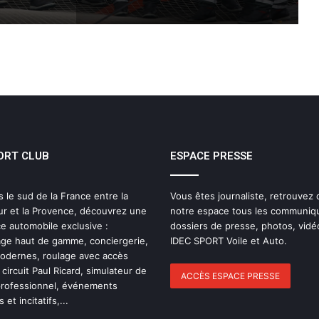
THE FAMOUS PROJECT CIC MARQUE
L’HISTOIRE
THE FAMOUS PROJECT CIC – CARNET
DE BORD – JOUR 57
ORT CLUB
ESPACE PRESSE
IDEC SPORT de retour sur la Route du
Rhum 2026 avec Alexia Barrier
s le sud de la France entre la
Vous êtes journaliste, retrouvez
ur et la Provence, découvrez une
notre espace tous les communiq
The Famous Project CIC : un record du
e automobile exclusive :
dossiers de presse, photos, vidé
monde homologué, une aventure
ge haut de gamme, conciergerie,
IDEC SPORT Voile et Auto.
collective soutenue par IDEC SPORT
modernes, roulage avec accès
 circuit Paul Ricard, simulateur de
ACCÈS ESPACE PRESSE
professionnel, événements
THE FAMOUS PROJECT CIC – Et si on
 et incitatifs,...
se refaisait l’histoire de cette
performance historique !