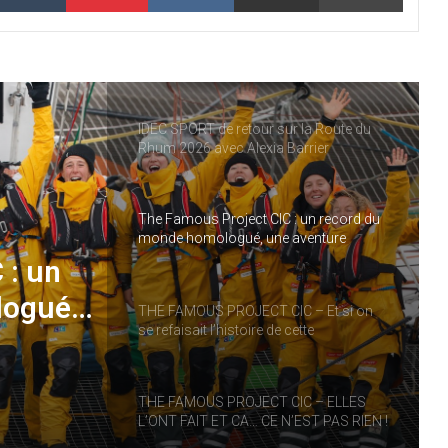
THE FAMOUS PROJECT CIC – CARNET
DE BORD – JOUR 57
IDEC SPORT de retour sur la Route du
Rhum 2026 avec Alexia Barrier
The Famous Project CIC : un record du
monde homologué, une aventure
collective soutenue par IDEC SPORT
 : un
logué,
THE FAMOUS PROJECT CIC – Et si on
se refaisait l’histoire de cette
performance historique !
RT
THE FAMOUS PROJECT CIC – ELLES
L’ONT FAIT ET CA… CE N’EST PAS RIEN !