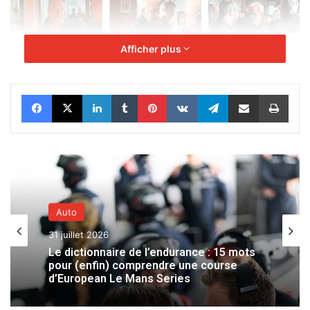
Afficher plus
Facebook
X
Linkedin
Tumblr
Pinterest
VKontakte
Telegram
Partager par email
Impr
Auto
31 juillet 2026
Le dictionnaire de l’endurance : 15 mots
pour (enfin) comprendre une course
d’European Le Mans Series