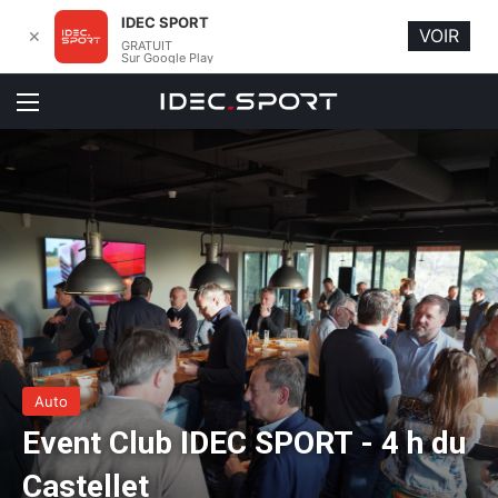
IDEC SPORT
VOIR
✕
GRATUIT
Sur Google Play
Menu
Auto
Event Club IDEC SPORT - 4 h du
Castellet