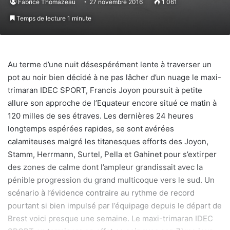
Fabrice Thomazeau
27 novembre 2016
1 061
Temps de lecture 1 minute
Au terme d’une nuit désespérément lente à traverser un
pot au noir bien décidé à ne pas lâcher d’un nuage le maxi-
trimaran IDEC SPORT, Francis Joyon poursuit à petite
allure son approche de l’Equateur encore situé ce matin à
120 milles de ses étraves. Les dernières 24 heures
longtemps espérées rapides, se sont avérées
calamiteuses malgré les titanesques efforts des Joyon,
Stamm, Herrmann, Surtel, Pella et Gahinet pour s’extirper
des zones de calme dont l’ampleur grandissait avec la
pénible progression du grand multicoque vers le sud. Un
scénario à l’évidence contraire au rythme de record
pourtant si bien impulsé par l’équipage depuis le départ de
Brest voici presque une semaine. Le maxi-trimaran IDEC