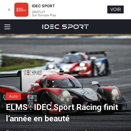
IDEC SPORT
VOIR
✕
GRATUIT
Sur Google Play
Menu
Auto
ELMS : IDEC Sport Racing finit
l’année en beauté