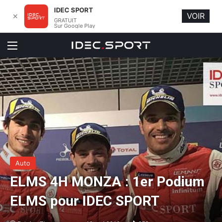
IDEC SPORT
VOIR
✕
GRATUIT
Sur Google Play
Menu
Auto
ELMS 4H MONZA : 1er Podium
ELMS pour IDEC SPORT