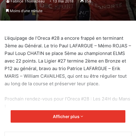
Fabrice Thomazeau
13 mai 2018
858
Moins d’une minute
L’équipage de l’Oreca #28 a encore frappé en terminant
3ème au Général. Le trio Paul LAFARGUE – Mémo ROJAS –
Paul Loup CHATIN se place 5ème au championnat ELMS
avec 22 points. La Ligier #27 termine 2ème en Bronze et
P12 au général, bravo au trio Patrice LAFARGUE – Erik
MARIS – William CAVAILHES, qui ont su être régulier tout
au long de la course et préserver leur place.
Prochain rendez-vous pour l’Oreca #28 : Les 24H du Mans
!
Afficher plus