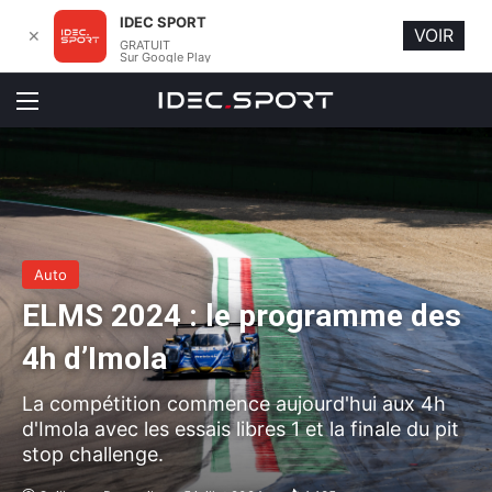
IDEC SPORT
VOIR
✕
GRATUIT
Sur Google Play
Menu
Auto
ELMS 2024 : le programme des
4h d’Imola
La compétition commence aujourd'hui aux 4h
d'Imola avec les essais libres 1 et la finale du pit
stop challenge.