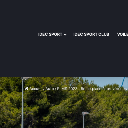
IDEC SPORT
IDEC SPORT CLUB
VOIL
Accueil
/
Auto
/
ELMS 2023 : 5ème place à l’arrivée de