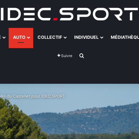
E
AUTO
COLLECTIF
INDIVIDUEL
MÉDIATHÈQ
Rechercher
Suivre
s 4H du Castellet pour IDEC SPORT