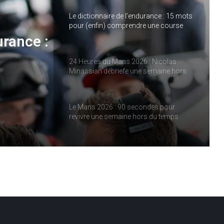
Le dictionnaire de l’endurance : 15 mots
pour (enfin) comprendre une course
d’European Le Mans Series
urance :
24 Heures du Mans 2026 : Nicolas
Minassian débriefe une semaine hors
e
norme
ies
Le Mans 2026 : 90 secondes pour
revivre une semaine hors du temps
Women on Track : transmettre une
passion, inspirer une vocation
ELMS : une quatrième place pour IDEC
SPORT à Imola, pendant qu’IDEC
SPORT LEGEND s’impose au Mans