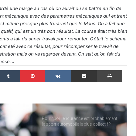
ardé une marge au cas où on aurait dû se battre en fin de
24 Heures du Mans 2026 : Nicolas
Minassian débriefe une semaine hors
port mécanique avec des paramètres mécaniques qui entrent
norme
st même presque plus frustrant que le Mans. On a fait une
alif, qui est un très bon résultat. La course était très bien
Le Mans 2026 : 90 secondes pour
rents a fait du super travail pour remonter. C’était le schéma
revivre une semaine hors du temps
s cet été avec ce résultat, pour récompenser le travail de
stration mais on va regarder devant. On sait qu’on fait du
chose. »
Women on Track : transmettre une
passion, inspirer une vocation
nkedin
Tumblr
Pinterest
VKontakte
Partager par email
Imprim
ELMS : une quatrième place pour IDEC
SPORT à Imola, pendant qu’IDEC
SPORT LEGEND s’impose au Mans
Classic
Pourquoi l’endurance est probablement
le sport automobile le plus collectif ?