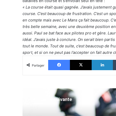
batailles en course et s’envolait seul en tête :
« La course était quasi gagnée. J’avais justement g
course. C’est beaucoup de frustration. C’est un s
en compte mais avec Le Mans ça fait beaucoup. C’e
très belle semaine, avec une deuxième position en qu
aussi. Paul se bat face aux pilotes pro et gère. Lau
idéal. J’avais juste à conclure. On serait bien parti
tout le monde. Tout de suite, c’est beaucoup de fru
sport, et si on ne peut pas l’accepter on fait autre 
Facebook
X
Li
Partager
Actualité suivante