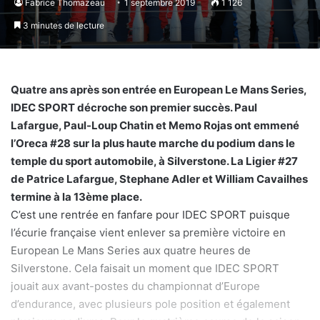
Fabrice Thomazeau
1 septembre 2019
1 126
3 minutes de lecture
Quatre ans après son entrée en European Le Mans Series,
IDEC SPORT décroche son premier succès. Paul
Lafargue, Paul-Loup Chatin et Memo Rojas ont emmené
l’Oreca #28 sur la plus haute marche du podium dans le
temple du sport automobile, à Silverstone. La Ligier #27
de Patrice Lafargue, Stephane Adler et William Cavailhes
termine à la 13ème place.
C’est une rentrée en fanfare pour IDEC SPORT puisque
l’écurie française vient enlever sa première victoire en
European Le Mans Series aux quatre heures de
Silverstone. Cela faisait un moment que IDEC SPORT
jouait aux avant-postes du championnat d’Europe
d’endurance, avec plusieurs pole position et également